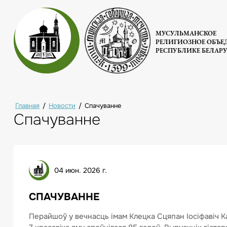
МУСУЛЬМАНСКОЕ
РЕЛИГИОЗНОЕ ОБЪЕ
РЕСПУБЛИКЕ БЕЛАР
Главная
/
Новости
/
Спачуванне
Спачуванне
04 июн. 2026 г.
СПАЧУВАННЕ
Перайшоў у вечнасць імам Клецка Сцяпан Іосіфавіч К