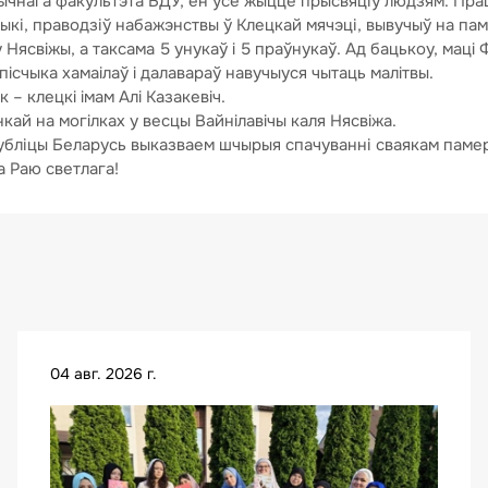
арычнага факультэта БДУ, ён усё жыццё прысвяціў людзям. Пра
ыкі, праводзіў набажэнствы ў Клецкай мячэці, вывучыў на пам
Нясвiжы, а таксама 5 унукаў i 5 праўнукаў. Ад бацькоу, мацi Фе
пicчыка хамаiлаў i далавараў навучыуся чытаць малiтвы.
 – клецкi iмам Алi Казакевiч.
ай на могiлках у весцы Вайнiлавiчы каля Нясвiжа.
публіцы Беларусь выказваем шчырыя спачуванні сваякам паме
да Раю светлага!
04 авг. 2026 г.