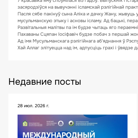
7 красавiка яму споўнiлася 85 гадоў. Выпускнік гіст
засяродзіўся на вывучэнні ісламскай рэлігійнай практ
Пасля сябе пакінуў сына Аліка и дачку Жану, жывуць у 
мусульманскую этыку і асновы ісламу. Ад бацькi, пера
Развiтальныя малітвы па ім будзе чытаць яго пераемнiк
Пахаваны Сцяпан Іосіфавіч будзе побач з першай жонк
Ад імя Мусульманскага рэлігійнага аб'яднання ў Рэс
Хай Аллаг злітуецца над ім, адпусціць грахі і ўвядзе 
Недавние посты
28 июл. 2026 г.