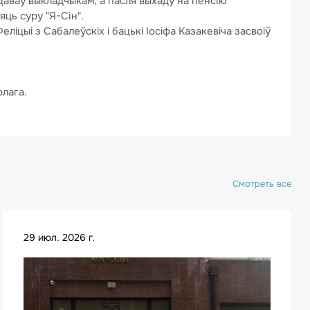
цаваў выкладчыкам, а пасля выхаду на пенсію
яць суру "Я-Сін".
лiцыi з Сабалеўскiх i бацькi Iociфа Казакевiча засвоiў
рлага.
Смотреть все
29 июл. 2026 г.